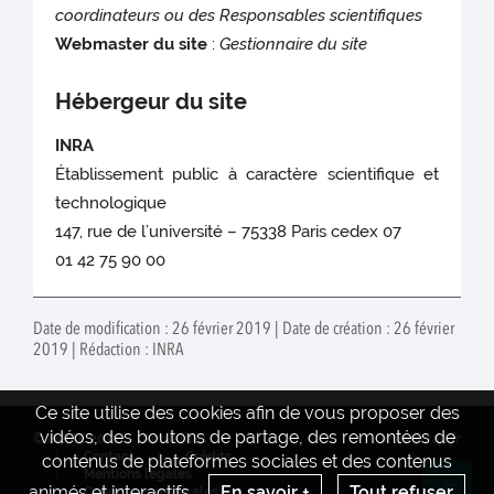
coordinateurs ou des Responsables scientifiques
Webmaster du site
:
Gestionnaire du site
Hébergeur du site
INRA
Établissement public à caractère scientifique et
technologique
147, rue de l’université – 75338 Paris cedex 07
01 42 75 90 00
Date de modification : 26 février 2019 | Date de création : 26 février
2019 | Rédaction : INRA
Ce site utilise des cookies afin de vous proposer des
vidéos, des boutons de partage, des remontées de
© INRAE 2022
Actualités
www.inrae.fr
Contact
Crédits
contenus de plateformes sociales et des contenus
Mentions legales
animés et interactifs.
En savoir +
Tout refuser
Conditions générales