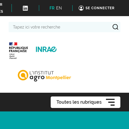
ER
FR
EN
SE CONNECTER
ÉS
Tapez
ici
votre
recherche
Toutes les rubriques